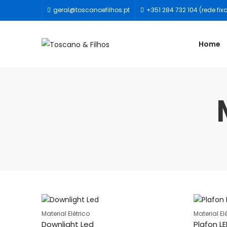
geral@toscanoefilhos.pt
+351 284 732 104 (rede fix
Home
Material Elétrico
Material El
Downlight Led
Plafon L